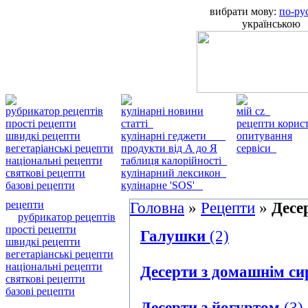
вибрати мову:
по-ру
українською
рубрикатор рецептів
кулінарні новини
мій cz
прості рецепти
статті
рецепти кори
швидкі рецепти
кулінарні геджети
опитування
вегетаріанські рецепти
продукти від А до Я
сервіси
національні рецепти
таблиця калорійності
святкові рецепти
кулінарний лексикон
базові рецепти
кулінарне 'SOS'
рецепти
Головна
»
Рецепти
»
Десе
рубрикатор рецептів
прості рецепти
Галушки
(2)
швидкі рецепти
вегетаріанські рецепти
національні рецепти
Десерти з домашнім с
святкові рецепти
базові рецепти
Десерти з йогуртом
(3)