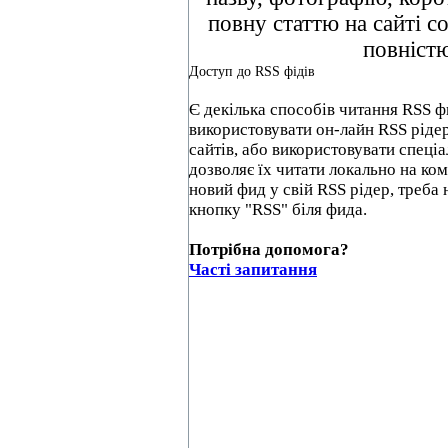
повну статтю на сайті c
повніст
Доступ до RSS фідів
Є декілька способів читання RSS ф
використовувати он-лайн RSS ріде
сайтів, або використовувати спеці
дозволяє їх читати локально на ко
новий фид у свій RSS рідер, треба
кнопку "RSS" біля фида.
Потрібна допомога?
Часті запитання