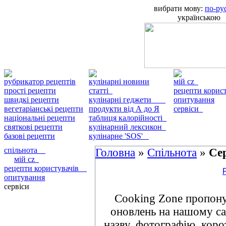
вибрати мову:
по-ру
українською
рубрикатор рецептів
кулінарні новини
мій cz
прості рецепти
статті
рецепти кори
швидкі рецепти
кулінарні геджети
опитування
вегетаріанські рецепти
продукти від А до Я
сервіси
національні рецепти
таблиця калорійності
святкові рецепти
кулінарний лексикон
базові рецепти
кулінарне 'SOS'
спільнота
Головна
»
Спільнота
»
Сер
мій cz
рецепти користувачів
опитування
сервіси
Cooking Zone пропонує
оновлень на нашому сай
назву, фотографію, коро