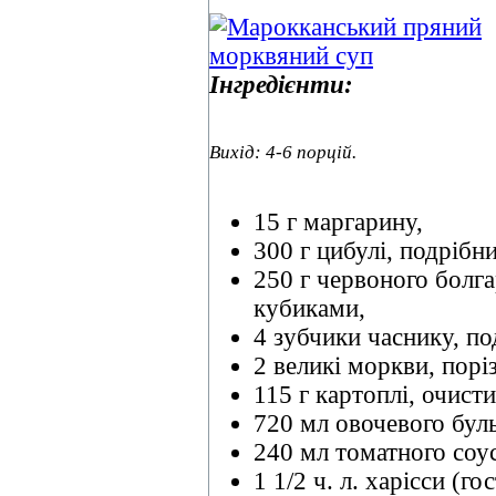
Інгредієнти:
Вихід: 4-6 порцій.
15 г маргарину,
300 г цибулі, подрібн
250 г червоного болга
кубиками,
4 зубчики часнику, по
2 великі моркви, порі
115 г картоплі, очист
720 мл овочевого бул
240 мл томатного соус
1 1/2 ч. л. харісси (го