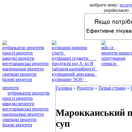
вибрати мову:
по-ру
українською
рубрикатор рецептів
кулінарні новини
мій cz
прості рецепти
статті
рецепти кори
швидкі рецепти
кулінарні геджети
опитування
вегетаріанські рецепти
продукти від А до Я
сервіси
національні рецепти
таблиця калорійності
святкові рецепти
кулінарний лексикон
базові рецепти
кулінарне 'SOS'
рецепти
Головна
»
Рецепти
»
Перші страви
»
рубрикатор рецептів
прості рецепти
швидкі рецепти
вегетаріанські рецепти
Марокканський 
національні рецепти
святкові рецепти
суп
базові рецепти