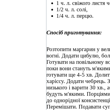
1 ч. л. свіжого листя 
1/2 ч. л. солі,
1/4 ч. л. перцю.
Спосіб приготування:
Розтопити маргарин у вел
вогні. Додати цибулю, бол
Готувати на повільному во
поки вони стануть м'якими
готувати ще 4-5 хв. Долит
харіссу. Додати чебрець.
низького і варити 30 хв., 
будуть м'якими. Порціями
до однорідної консистенці
Перемішати. Подавати су