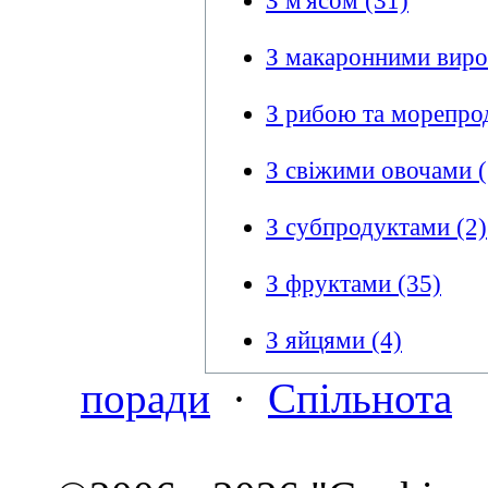
З м'ясом (31)
З макаронними виро
З рибою та морепро
З свіжими овочами (
З субпродуктами (2)
З фруктами (35)
З яйцями (4)
поради
·
Спільнота