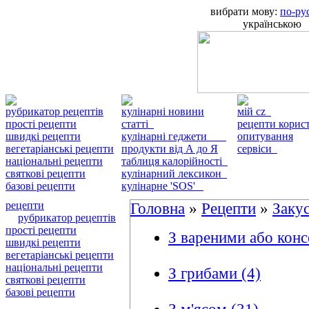
вибрати мову:
по-ру
українською
рубрикатор рецептів
кулінарні новини
мій cz
прості рецепти
статті
рецепти кори
швидкі рецепти
кулінарні геджети
опитування
вегетаріанські рецепти
продукти від А до Я
сервіси
національні рецепти
таблиця калорійності
святкові рецепти
кулінарний лексикон
базові рецепти
кулінарне 'SOS'
рецепти
Головна
»
Рецепти
»
Заку
рубрикатор рецептів
прості рецепти
З вареними або кон
швидкі рецепти
вегетаріанські рецепти
національні рецепти
З грибами (4)
святкові рецепти
базові рецепти