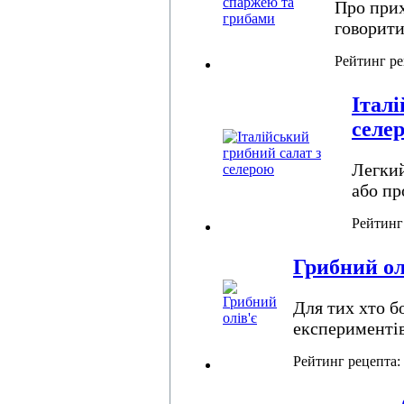
Про прих
говорити
Рейтинг р
Італі
селе
Легкий
або пр
Рейтинг
Грибний ол
Для тих хто б
експериментів
Рейтинг рецепта