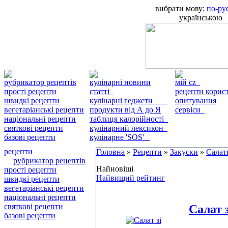
вибрати мову:
по-ру
українською
рубрикатор рецептів
кулінарні новини
мій cz
прості рецепти
статті
рецепти кори
швидкі рецепти
кулінарні геджети
опитування
вегетаріанські рецепти
продукти від А до Я
сервіси
національні рецепти
таблиця калорійності
святкові рецепти
кулінарний лексикон
базові рецепти
кулінарне 'SOS'
рецепти
Головна
»
Рецепти
»
Закуски
»
Салат
рубрикатор рецептів
Найновіші
прості рецепти
Найвищий рейтинг
швидкі рецепти
вегетаріанські рецепти
національні рецепти
святкові рецепти
Салат 
базові рецепти