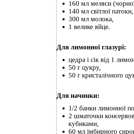
160 мл меляси (чорної
140 мл світлої патоки,
300 мл молока,
1 велике яйце.
Для лимонної глазурі:
цедра і сік від 1 лимон
50 г цукру,
50 г кристалічного цу
Для начинки:
1/2 банки лимонної п
2 шматочки консервов
кубиками,
60 мл імбирного сиро