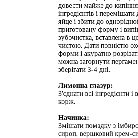
довести майже до кипіння
інгредієнтів і перемішати
яйце і збити до однорідної
приготовану форму і випік
зубочистка, вставлена в ц
чистою. Дати повністю ох
форми і акуратно розріза
можна загорнути пергамен
зберігати 3-4 дні.
Лимонна глазур:
З'єднати всі інгредієнти і
корж.
Начинка:
Змішати помадку з імбир
сироп, вершковий крем-си