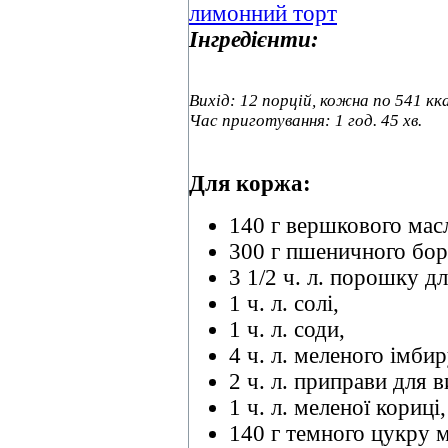
Інгредієнти:
Вихід: 12 порцій, кожна по 541 кка
Час приготування: 1 год. 45 хв.
Для коржа:
140 г вершкового масл
300 г пшеничного бо
3 1/2 ч. л. порошку дл
1 ч. л. солі,
1 ч. л. соди,
4 ч. л. меленого імбир
2 ч. л. приправи для в
1 ч. л. меленої кориці,
140 г темного цукру 