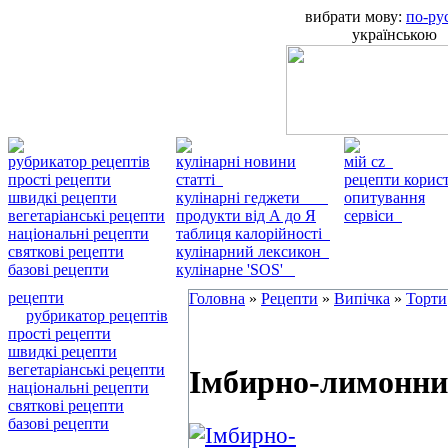
вибрати мову:
по-ру
українською
рубрикатор рецептів
кулінарні новини
мій cz
прості рецепти
статті
рецепти кори
швидкі рецепти
кулінарні геджети
опитування
вегетаріанські рецепти
продукти від А до Я
сервіси
національні рецепти
таблиця калорійності
святкові рецепти
кулінарний лексикон
базові рецепти
кулінарне 'SOS'
рецепти
Головна
»
Рецепти
»
Випічка
»
Торти
рубрикатор рецептів
прості рецепти
швидкі рецепти
вегетаріанські рецепти
Імбирно-лимонни
національні рецепти
святкові рецепти
базові рецепти