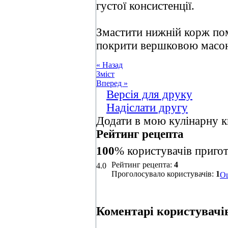
густої консистенції.
Змастити нижній корж по
покрити вершковою масо
« Назад
Зміст
Вперед »
Версія для друку
Надіслати другу
Додати в мою кулінарну к
Рейтинг рецепта
100
% користувачів приго
Рейтинг рецепта:
4
4.0
Проголосувало користувачів:
1
Оц
Коментарі користувачів