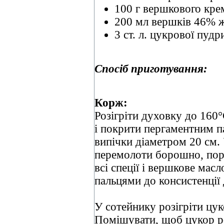
100 г вершкового кре
200 мл вершків 46% ж
3 ст. л. цукрової пудр
Спосіб приготування:
Корж:
Розігріти духовку до 160
і покрити пергаментним 
випічки діаметром 20 см.
перемолоти борошно, поро
всі спеції і вершкове мас
пальцями до консистенції 
У сотейнику розігріти цук
Помішувати, щоб цукор ро