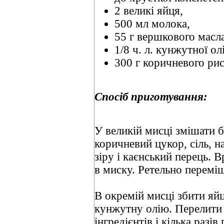
2 великі яйця,
500 мл молока,
55 г вершкового масла
1/8 ч. л. кунжутної ол
300 г коричневого рис
Спосіб приготування:
У великій мисці змішати 
коричневий цукор, сіль, н
зіру і каєнський перець. 
в миску. Ретельно перемі
В окремій мисці збити яй
кунжутну олію. Перелити
інгредієнтів і кілька разі