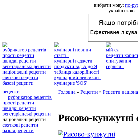
вибрати мову:
по-ру
українською
рубрикатор рецептів
кулінарні новини
мій cz
прості рецепти
статті
рецепти кори
швидкі рецепти
кулінарні геджети
опитування
вегетаріанські рецепти
продукти від А до Я
сервіси
національні рецепти
таблиця калорійності
святкові рецепти
кулінарний лексикон
базові рецепти
кулінарне 'SOS'
рецепти
Головна
»
Рецепти
»
Рецепти націон
рубрикатор рецептів
прості рецепти
швидкі рецепти
вегетаріанські рецепти
Рисово-кунжутні 
національні рецепти
святкові рецепти
базові рецепти