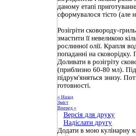
даному етапі приготуванн
сформувалося тісто (але н
Розігріти сковороду-гриль
змастити її невеликою кі
рослинної олії. Крапля в
попаданні на сковорідку.
Доливати в розігріту ско
(приблизно 60-80 мл). Пі
підрум'яняться знизу. По
готовності.
« Назад
Зміст
Вперед »
Версія для друку
Надіслати другу
Додати в мою кулінарну к