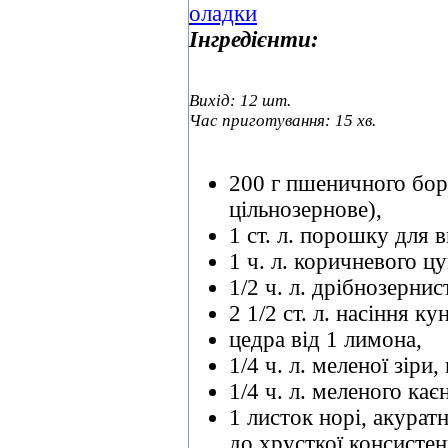
Інгредієнти:
Вихід: 12 шт.
Час приготування: 15 хв.
200 г пшеничного бо
цільнозернове),
1 ст. л. порошку для в
1 ч. л. коричневого цу
1/2 ч. л. дрібнозернис
2 1/2 ст. л. насіння к
цедра від 1 лимона,
1/4 ч. л. меленої зіри
1/4 ч. л. меленого ка
1 листок норі, акура
до хрусткої консистенц