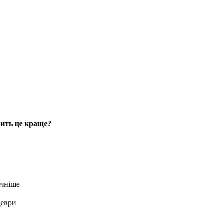
обить це краще?
ачніше
деври