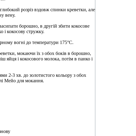
глибокий розріз вздовж спинки креветки, але
ну вену.
 насипати борошно, в другій збити кокосове
о і кокосову стружку.
ірному вогні до температури 175°С.
реветки, мокаючи їх з обох боків в борошно,
іш яйця і кокосового молока, потім в панко і
и 2-3 хв. до золотистого кольору з обох
ілі Мейо для мокання.
знову