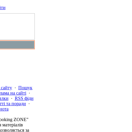
йти
 сайту
·
Пошук
лама на сайті
·
илки
·
RSS фіди
тті та поради
·
нота
Cooking ZONE"
 матеріалів
дозволяється за