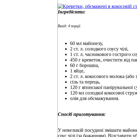
Інгредієнти:
Вихід: 4 порції.
60 мл майонезу,
2 ст. л. солодкого соусу чілі,
1 ст. л. часникового гострого со
450 г креветок, очистити від п
60 г борошна,
1 яйце,
2 ст. л. кокосового молока (або
сіль та перець,
120 г японської панірувальної с
120 мл солодкої кокосової стру
олія для обсмажування.
Спосіб приготування:
У невеликій посудині змішати майоне
соус чілі (за бажанням). Відставити уб