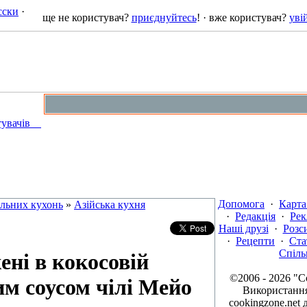
сски
·
ще не користувач?
приєднуйтесь
! · вже користувач?
уві
стувачів
Допомога
·
Карта
альних кухонь
»
Азійська кухня
·
Редакція
·
Рек
Наші друзі
·
Розс
·
Рецепти
·
Ста
Спіль
ені в кокосовій
©2006 - 2026 "
им соусом чілі Мейо
Використання
cookingzone.net 