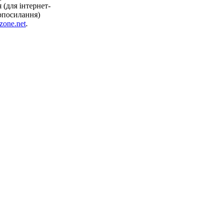
(для інтернет-
рпосилання)
zone.net
.