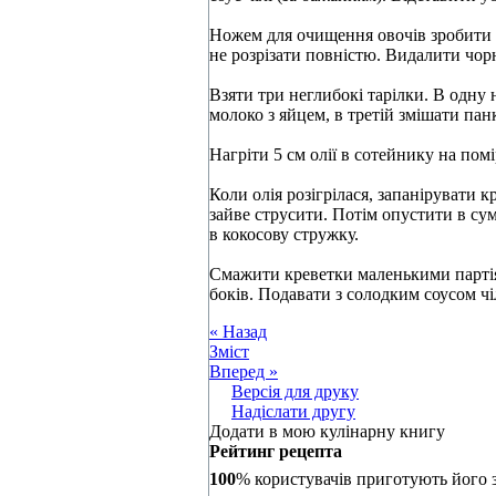
Ножем для очищення овочів зробити 
не розрізати повністю. Видалити чор
Взяти три неглибокі тарілки. В одну
молоко з яйцем, в третій змішати панк
Нагріти 5 см олії в сотейнику на пом
Коли олія розігрілася, запанірувати к
зайве струсити. Потім опустити в сум
в кокосову стружку.
Смажити креветки маленькими партіям
боків. Подавати з солодким соусом ч
« Назад
Зміст
Вперед »
Версія для друку
Надіслати другу
Додати в мою кулінарну книгу
Рейтинг рецепта
100
% користувачів приготують його 