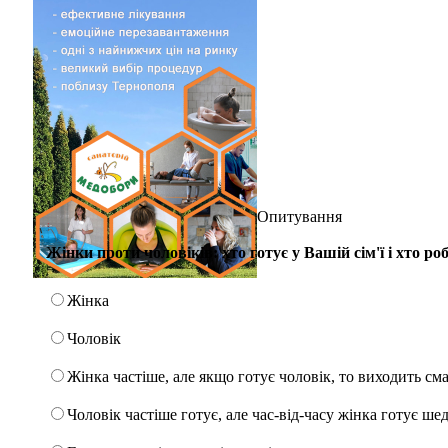
Опитування
Жінки проти чоловіків: хто готує у Вашій сім'ї і хто р
Жінка
Чоловік
Жінка частіше, але якщо готує чоловік, то виходить см
Чоловік частіше готує, але час-від-часу жінка готує ше