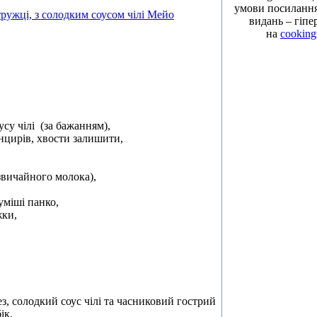
умови посилання 
видань – гіпе
на
cooking
усу чілі (за бажанням),
анцирів, хвости залишити,
 звичайного молока),
уміші панко,
жки,
з, солодкий соус чілі та часниковий гострий
ік.