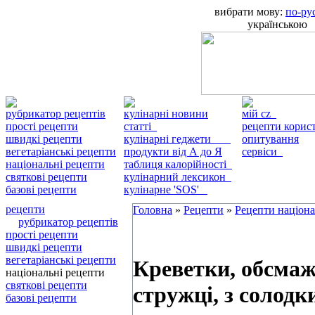
вибрати мову:
по-ру
українською
рубрикатор рецептів
кулінарні новини
мій cz
прості рецепти
статті
рецепти кори
швидкі рецепти
кулінарні геджети
опитування
вегетаріанські рецепти
продукти від А до Я
сервіси
національні рецепти
таблиця калорійності
святкові рецепти
кулінарний лексикон
базові рецепти
кулінарне 'SOS'
рецепти
Головна
»
Рецепти
»
Рецепти націон
рубрикатор рецептів
прості рецепти
швидкі рецепти
вегетаріанські рецепти
Креветки, обсмаж
національні рецепти
святкові рецепти
стружці, з солодк
базові рецепти