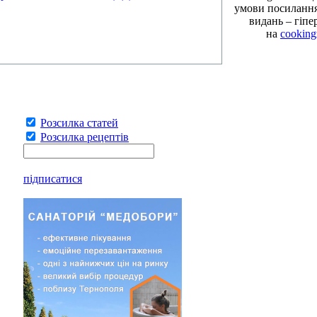
умови посилання 
видань – гіпе
на
cooking
Розсилка статей
Розсилка рецептів
підписатися
Взнати детальніше