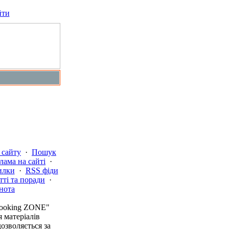
йти
 сайту
·
Пошук
лама на сайті
·
илки
·
RSS фіди
тті та поради
·
нота
Cooking ZONE"
 матеріалів
дозволяється за