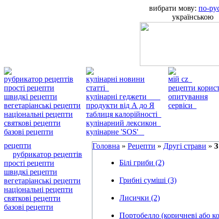
вибрати мову:
по-ру
українською
рубрикатор рецептів
кулінарні новини
мій cz
прості рецепти
статті
рецепти кори
швидкі рецепти
кулінарні геджети
опитування
вегетаріанські рецепти
продукти від А до Я
сервіси
національні рецепти
таблиця калорійності
святкові рецепти
кулінарний лексикон
базові рецепти
кулінарне 'SOS'
рецепти
Головна
»
Рецепти
»
Другі страви
»
З
рубрикатор рецептів
Білі гриби (2)
прості рецепти
швидкі рецепти
Грибні суміші (3)
вегетаріанські рецепти
національні рецепти
Лисички (2)
святкові рецепти
базові рецепти
Портобелло (коричневі або ко