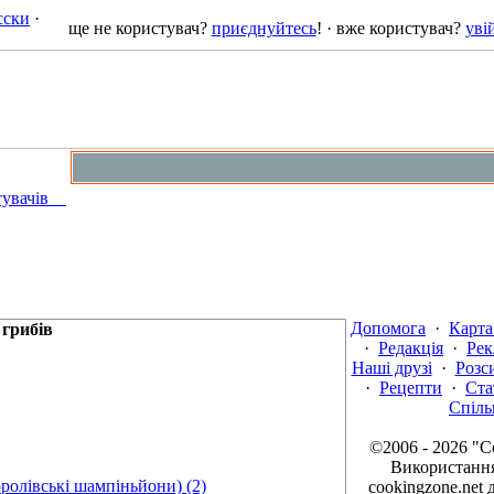
сски
·
ще не користувач?
приєднуйтесь
! · вже користувач?
уві
стувачів
Допомога
·
Карта
 грибів
·
Редакція
·
Рек
Наші друзі
·
Розс
·
Рецепти
·
Ста
Спіль
©2006 - 2026 "
Використання
ролівські шампіньйони) (2)
cookingzone.net 