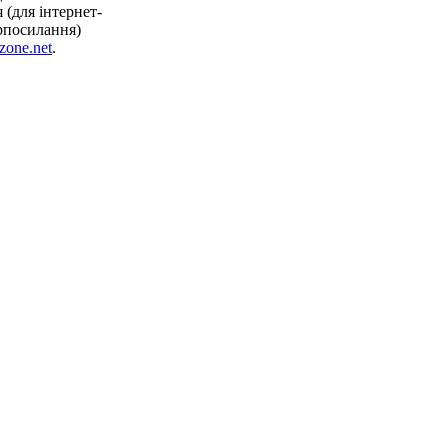
(для інтернет-
рпосилання)
zone.net
.