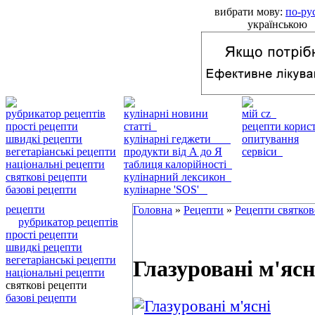
вибрати мову:
по-ру
українською
рубрикатор рецептів
кулінарні новини
мій cz
прості рецепти
статті
рецепти кори
швидкі рецепти
кулінарні геджети
опитування
вегетаріанські рецепти
продукти від А до Я
сервіси
національні рецепти
таблиця калорійності
святкові рецепти
кулінарний лексикон
базові рецепти
кулінарне 'SOS'
рецепти
Головна
»
Рецепти
»
Рецепти святков
рубрикатор рецептів
прості рецепти
швидкі рецепти
вегетаріанські рецепти
Глазуровані м'яс
національні рецепти
святкові рецепти
базові рецепти