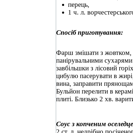
перець,
1 ч. л. ворчестерськ
Спосіб приготування:
Фарш змішати з жовтком,
панірувальними сухарями
завбільшки з лісовий горі
цибулю пасерувати в жирі,
вина, заправити прянощам
Бульйон перелити в керам
плиті. Близько 2 хв. вари
Соус з копченим оселедц
2 ст. л. недрібно посічено