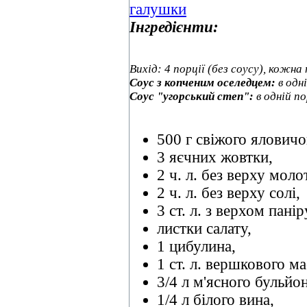
Інгредієнти:
Вихід: 4 порції (без соусу), кожна
Соус з копченим оселедцем:
в одні
Соус "угорський степ":
в одній по
500 г свіжого ялович
3 яєчних жовтки,
2 ч. л. без верху мол
2 ч. л. без верху солі,
3 ст. л. з верхом пані
листки салату,
1 цибулина,
1 ст. л. вершкового ма
3/4 л м'ясного бульйон
1/4 л білого вина,