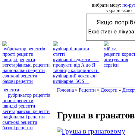
вибрати мову:
по-ру
українською
рубрикатор рецептів
кулінарні новини
мій cz
прості рецепти
статті
рецепти кори
швидкі рецепти
кулінарні геджети
опитування
вегетаріанські рецепти
продукти від А до Я
сервіси
національні рецепти
таблиця калорійності
святкові рецепти
кулінарний лексикон
базові рецепти
кулінарне 'SOS'
рецепти
Головна
»
Рецепти
»
Десерти
»
Десер
рубрикатор рецептів
прості рецепти
швидкі рецепти
вегетаріанські рецепти
Груша в гранатов
національні рецепти
святкові рецепти
базові рецепти