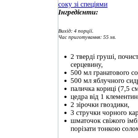
Інгредієнти:
Вихід: 4 порції.
Час приготування: 55 хв.
2 тверді груші, почист
серцевину,
500 мл гранатового со
500 мл яблучного сид
паличка кориці (7,5 см
цедра від 1 клементин
2 зірочки гвоздики,
3 стручки чорного ка
шматочок свіжого імби
порізати тонкою соло