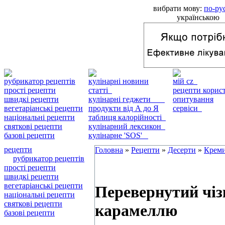
вибрати мову:
по-ру
українською
рубрикатор рецептів
кулінарні новини
мій cz
прості рецепти
статті
рецепти кори
швидкі рецепти
кулінарні геджети
опитування
вегетаріанські рецепти
продукти від А до Я
сервіси
національні рецепти
таблиця калорійності
святкові рецепти
кулінарний лексикон
базові рецепти
кулінарне 'SOS'
рецепти
Головна
»
Рецепти
»
Десерти
»
Крем
рубрикатор рецептів
прості рецепти
швидкі рецепти
вегетаріанські рецепти
Перевернутий чіз
національні рецепти
святкові рецепти
карамеллю
базові рецепти