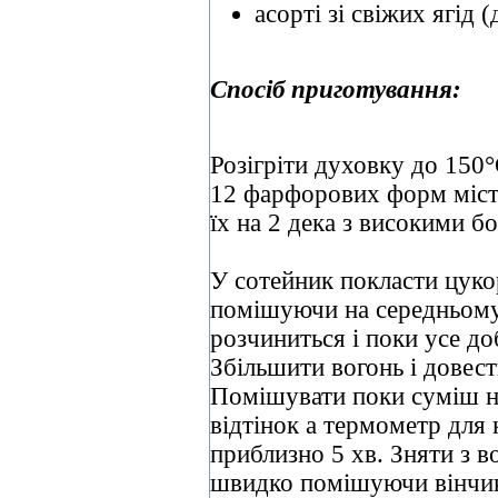
асорті зі свіжих ягід 
Спосіб приготування:
Розігріти духовку до 150
12 фарфорових форм містк
їх на 2 дека з високими б
У сотейник покласти цукор
помішуючи на середньому 
розчиниться і поки усе до
Збільшити вогонь і довест
Помішувати поки суміш н
відтінок а термометр для 
приблизно 5 хв. Зняти з в
швидко помішуючи вінчик