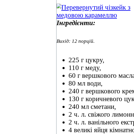
Інгредієнти:
Вихід: 12 порцій.
225 г цукру,
110 г меду,
60 г вершкового масла
80 мл води,
240 г вершкового кре
130 г коричневого цук
240 мл сметани,
2 ч. л. свіжого лимонн
2 ч. л. ванільного екст
4 великі яйця кімнатн