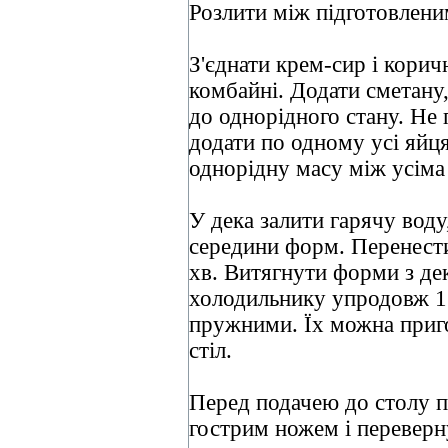
Розлити між підготовлен
З'єднати крем-сир і кори
комбайні. Додати сметану,
до однорідного стану. Н
додати по одному усі яйц
однорідну масу між усім
У дека залити гарячу вод
середини форм. Перенести
хв. Витягнути форми з дек
холодильнику упродовж 1 
пружними. Їх можна пригот
стіл.
Перед подачею до столу пр
гострим ножем і переверну